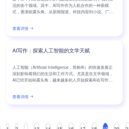
活的各个领域。其中，AI写作作为人机合作的一种新模
式，逐渐崭露头角。从新闻报道、科技内容到小说、广告
文案，人们可以看到越来越多由人工智能所撰写的作品。
一时间，关于AI写作能否代替人类的讨论成为热点话题。
查看详情
然而，我认为AI写作并非要与人类创作进行对立，而是要
与人类创作者相辅相成。在这个快节奏、大数据、高信息
量的时代，AI写作可以发挥巨大的助力作
AI写作：探索人工智能的文学天赋
人工智能（Artificial Intelligence，简称AI）的快速发展正
深刻影响着我们的生活和工作方式。尤其是在文学领域，
AI已经开始崭露头角，越来越多的人开始探索AI在写作方
面的潜力。AI写作已经成为一个备受关注的前沿领域，对
于文学爱好者和写作从业者来说，这是一个令人激动的发
查看详情
展。 AI写作的出现引发了广泛的讨论和争议。一些人担心
AI会代替人类作家，导致人才流失，失去文学作品的独特
性
1
2
...
13
14
15
16
17
18
19
20
2