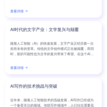
许多人来说，写作是一个耗费时间和精力的任务，需要付
出大量的努力和创造力。幸运的是，随着人工智能技术的
查看详情
不断发展，AI写作已经成为创作更高效的可能性。 AI写
作，即基于人工智能技术的自动化写作工具，正在迅速崭
露头角。与传统的人工写作相比，AI写作具有
AI时代的文字产业：文学复兴与颠覆
随着人工智能（AI）的快速发展，文字产业正经历着一次
前所未有的变革。传统的文学创作模式正在被颠覆，而同
时，新的可能性也为文学的复兴带来了希望。在这个AI时
代，文字与科技的结合将赋予文学以全新的维度和体验，
从而推动整个行业向前发展。 一方面，AI技术的运用使得
查看详情
文字的创作过程更加高效和智能化。在过去，一个作家可
能需要花费数年的时间才能完成一部作品，而今天，AI可
以通过处理大量的数据和自动生成的算
AI写作的技术挑战与突破
近年来，随着人工智能技术的迅猛发展，AI写作已经成为
一个备受关注的领域。传统写作领域中，人们往往需要花