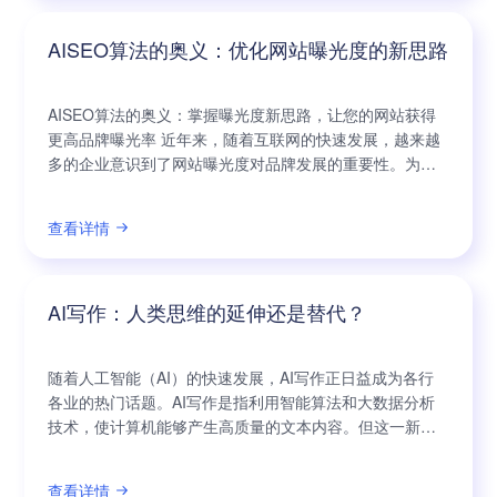
升到一个全新的高度。
AISEO算法的奥义：优化网站曝光度的新思路
AISEO算法的奥义：掌握曝光度新思路，让您的网站获得
更高品牌曝光率 近年来，随着互联网的快速发展，越来越
多的企业意识到了网站曝光度对品牌发展的重要性。为了
提升网站的曝光度，公司们纷纷寻找着新的思路和方法。
而AISEO算法的诞生，正让这一切变得更加简单、高效。
查看详情
AISEO算法，即智能搜索引擎优化算法，是一个创新而高
效的曝光度优化方案。通过充分挖掘搜索引擎关键词的特
点，该算法可以帮助企业在搜索结
AI写作：人类思维的延伸还是替代？
随着人工智能（AI）的快速发展，AI写作正日益成为各行
各业的热门话题。AI写作是指利用智能算法和大数据分析
技术，使计算机能够产生高质量的文本内容。但这一新技
术引发了许多讨论，其中非常重要的问题是：AI写作是人
类思维的延伸还是替代？ 对于AI写作的支持者来说，AI是
查看详情