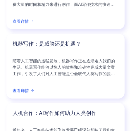
费大量的时间和精力来进行创作，而AI写作技术的快速崛
起使得写作的过程变得更加高效和便捷。然而，AI写作面
临着一系列的技术挑战，需要不断突破和创新，才能更好
查看详情
地满足人们的需求。 首先，AI写作技术需要解决的一个重
要问题是语言理解和表达的准确性。要想让机器能够像人
类一样写出富有表达力的文章，需要让
机器写作：是威胁还是机遇？
随着人工智能的迅猛发展，机器写作正在逐渐走入我们的
生活。机器写作能够以惊人的效率和准确性完成大量文案
工作，引发了人们对人工智能是否会取代人类写作的担忧
与疑虑。然而，笔者认为，机器写作既是一种威胁，也是
一种机遇。只要我们善于应用、把握时机，机器写作将成
查看详情
为助力人类进步的重要工具。 首先，机器写作无疑是一种
威胁。传统的写作领域将面临被机器取代的可能。毕竟，
机器写作能够以极高的速度完成大批文案，而且
人机合作：AI写作如何助力人类创作
近年来，人工智能技术的飞速发展已经深刻影响了我们生