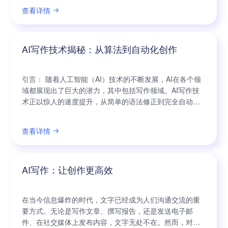
发展使得机器能够以惊人的速度生成高质量的文本。在过
查看详情
去，写作需要作者花费大量的时间和精力去思考构思、研
究和撰写。而AI写作则能够帮助作者提供各种创意和构思
的灵感，节省了大量的时间和精力。
AI写作技术揭秘：从算法到自动化创作
引言： 随着人工智能（AI）技术的不断发展，AI在各个领
域都展现出了巨大的潜力，其中包括写作领域。AI写作技
术正以惊人的速度提升，从简单的语法修正到完全自动化
的文章创作。本文将揭秘AI写作技术的核心算法，并探讨
其变革创作领域的影响。 一、AI写作技术的发展历程 AI写
查看详情
作技术的发展经历了几个重要的阶段。非常初的阶段是基
于规则的语法修正，AI通过对语法规则的理解，对文本进
行修正和修改。然而，这种
AI写作：让创作更高效
在当今信息爆炸的时代，文字已经成为人们沟通交流的重
要方式。无论是写作文章、撰写报告，还是发送电子邮
件、在社交媒体上发布内容，文字无处不在。然而，对于