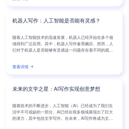
人类思维的延伸，它可以帮助人们更高效地进行文本创
作。AI写作可以利用大数据分析，自动生成优质的内容，
摆脱了传统写作的枯燥重复和低效
机器人写作：人工智能是否能有灵感？
随着人工智能技术的迅速发展，机器人已经开始在多个领
域得到广泛应用。其中，机器人写作备受瞩目。然而，人
们对于机器人是否能够有灵感这一问题存在着不同的观
点。本文将从多个角度出发，深入探讨机器人写作背后的
灵感机制，以期给读者带来新的思考。 首先，我们需要明
查看详情
确“灵感”这一概念。一般来说，“灵感”是指一种非凡的、创
造性的思维过程，它能够激发人们的创造力和想象力。然
而，人们对于灵感的具体本质还存在着许多
未来的文学之星：AI写作实现创意梦想
随着技术的不断进步，人工智能（AI）已经成为了我们生
活中不可或缺的一部分。AI已经在很多领域展现出了巨大
的潜力，其中包括文学写作。在未来，AI写作将成为文学
界的一颗新星，实现人们的创意梦想。 AI写作技术的快速