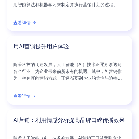
用智能算法和机器学习来制定并执行营销计划的过程。通
过AI可以更加智能、高效地识别目标客户、推断客户需
求、制定个性化的营销策略，并在市场竞争中取得优势。
查看详情
在AI营销中，智能算法可以利用大数据分析和自动化技
术，从消费者大数据中挖掘有用的信息，预测市场趋势，
找出潜在的目标客户群体，以及提供定制
用AI营销提升用户体验
随着科技的飞速发展，人工智能（AI）技术正逐渐渗透到
各个行业，为企业带来前所未有的机遇。其中，AI营销作
为一种创新的营销方式，正逐渐受到企业的关注与追捧。
它不仅能够帮助企业降低成本、提高效率，还能够通过提
升用户体验，为品牌赢得更多忠诚用户。 AI营销，顾名思
查看详情
义，就是将人工智能技术应用于营销活动中，从而实现更
精准、更个性化的营销策略。以往传统的营销方式往往采
用批量发送的广告，面对的是大众，没有
AI营销：利用情感分析提高品牌口碑传播效果
随着人工智能（AI）技术的发展，AI营销正日益受到企业