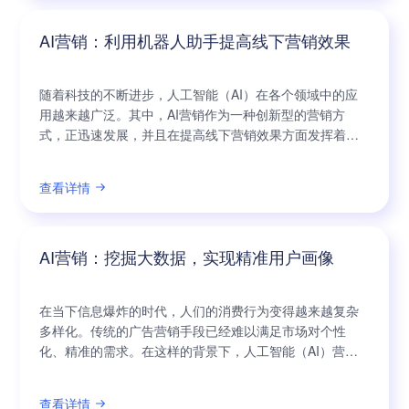
户行为和偏好的分析，自动为用户推荐个性化内容
AI营销：利用机器人助手提高线下营销效果
随着科技的不断进步，人工智能（AI）在各个领域中的应
用越来越广泛。其中，AI营销作为一种创新型的营销方
式，正迅速发展，并且在提高线下营销效果方面发挥着重
要作用。本文将围绕“AI营销”这一关键词，探讨利用机器人
助手来提升线下营销效果的方法和优势。 如今，随着线下
查看详情
消费市场竞争的加剧，传统的人工营销方式已经无法满足
企业的需求。在这种情况下，机器人助手的出现为企业带
来了全新的营销解决方案。相比传统的
AI营销：挖掘大数据，实现精准用户画像
在当下信息爆炸的时代，人们的消费行为变得越来越复杂
多样化。传统的广告营销手段已经难以满足市场对个性
化、精准的需求。在这样的背景下，人工智能（AI）营销
作为一种崭新的方式，正在改变着市场营销领域的规则。
AI营销通过挖掘大数据，实现精准用户画像，为企业带来
查看详情