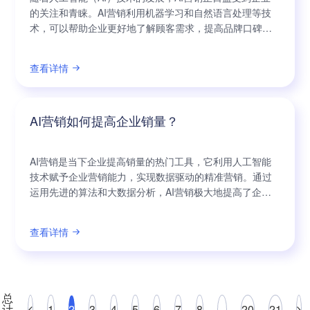
的关注和青睐。AI营销利用机器学习和自然语言处理等技
术，可以帮助企业更好地了解顾客需求，提高品牌口碑的
传播效果。其中，情感分析作为AI营销的一个重要组成部
分，可以帮助企业深入洞察消费者的情感，从而更准确地
查看详情
定位品牌形象，提升品牌的口碑传播效果。 情感分析是一
种通过分析言语和文字中的情感内容，来识别和理解人类
情感表达的技术。它可以帮助企业发现
AI营销如何提高企业销量？
AI营销是当下企业提高销量的热门工具，它利用人工智能
技术赋予企业营销能力，实现数据驱动的精准营销。通过
运用先进的算法和大数据分析，AI营销极大地提高了企业
销售效率和营销ROI，成为企业推动业务增长的新引擎。
AI营销的一个关键优势是准确的用户画像。它通过对每个
查看详情
用户的行为、兴趣和需求进行精细化分析，绘制出全面而
准确的用户画像。企业可以基于这些画像，准确锁定潜在
客户，制定相应的营销策略，提高用户的购
总
计
1
2
3
4
5
6
7
8
...
20
21