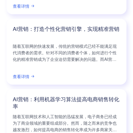
和智能推荐算法，实现智能广告投放，为企业提供更精准
查看详情
的营销方案，从而提升市场竞争力。 在传统的广告投放模
式中，企业往往采取一刀切的方式，将广告投放在大众媒
体上，以期望能覆盖更多的受众群体。然而，
AI营销：打造个性化营销引擎，实现精准营销
随着互联网的快速发展，传统的营销模式已经不能满足现
代消费者的需求。针对不同的消费者个体，如何进行个性
化的精准营销成为了企业迫切需要解决的问题。而AI营销
作为一种新兴的营销方式，正逐渐受到企业的青睐。 AI营
销是将人工智能技术与市场营销相结合，利用大数据分析
查看详情
和机器学习算法来实现个性化的精准营销。通过对消费者
行为、兴趣和偏好进行数据分析，AI营销可以给企业提供
更准确的市场洞察和消费者画像。这样，
AI营销：利用机器学习算法提高电商销售转化
率
随着互联网技术和人工智能的迅猛发展，电子商务已经成
为了商业领域的重要组成部分。然而，随之而来的竞争也
越发激烈，如何提高电商的销售转化率成为许多商家关注