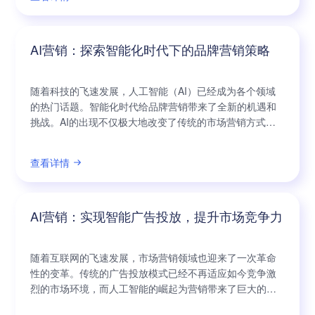
了无限的商机和发展空间。它基于强大的算法和机器学习
技术，能够快速、准确地分析海量的用户数据，并根据用
户的兴趣、行为等特征进行个性化的营销推送
AI营销：探索智能化时代下的品牌营销策略
随着科技的飞速发展，人工智能（AI）已经成为各个领域
的热门话题。智能化时代给品牌营销带来了全新的机遇和
挑战。AI的出现不仅极大地改变了传统的市场营销方式，
还为品牌营销策略提供了全新的思路和工具。本文将探索
智能化时代下的品牌营销策略，并讨论AI技术在品牌推广
查看详情
中的应用。 AI在品牌营销中扮演着至关重要的角色。通过
大数据分析和机器学习算法，AI能够深入挖掘用户行为数
据，帮助品牌更准确地了解消费者的
AI营销：实现智能广告投放，提升市场竞争力
随着互联网的飞速发展，市场营销领域也迎来了一次革命
性的变革。传统的广告投放模式已经不再适应如今竞争激
烈的市场环境，而人工智能的崛起为营销带来了巨大的机
遇。AI营销，正是依托于人工智能技术，利用大数据分析