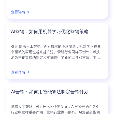
的焦点。近年来，AI营销逐渐走进人们的视野，它以其强
大的机器学习算法和智能化的功能，帮助商家实现销售增
查看详情
长，赢得市场竞争优势。 一、什么是AI营销？ AI营销，即
基于人工智能技术的营销方式，通过深度学习和算法分
析，对海量数据进行挖掘与分析，发现
AI营销：如何用机器学习优化营销策略
引言 随着人工智能（AI）技术的飞速发展，机器学习在各
个领域的应用也越来越广泛。营销行业同样不例外，AI技
术为营销策略的制定和实施提供了新的工具和方法。本文
将探讨如何利用机器学习优化营销策略，以提高企业的市
场竞争力和盈利能力。 首要部分：机器学习在市场调研中
查看详情
的应用 市场调研是制定营销策略的重要环节。通过机器学
习可以分析大量客户数据，快速识别并分析市场趋势和消
费者需求。例如，可以利用机器学
AI营销：如何用智能算法制定营销计划
随着人工智能（AI）技术的快速发展，AI已经开始在各个
行业中发挥重要作用，营销行业也不例外。AI营销是指利