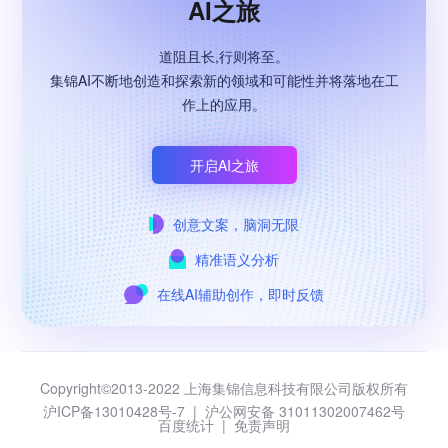
AI之旅
道阻且长,行则将至。
集锦AI不断地创造和探索新的领域和可能性并将落地在工
作上的应用。
开启AI之旅
创意文案，脑洞无限
精准语义分析
在线AI辅助创作，即时反馈
Copyright©2013-2022 上海集锦信息科技有限公司版权所有
沪ICP备13010428号-7
|
沪公网安备 31011302007462号
百度统计
|
免责声明